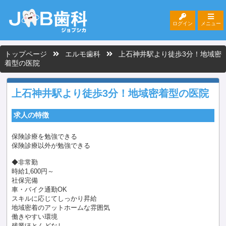
ログイン
メニュー
トップページ
エルモ歯科
上石神井駅より徒歩3分！地域密
着型の医院
上石神井駅より徒歩3分！地域密着型の医院
求人の特徴
保険診療を勉強できる
保険診療以外が勉強できる
◆非常勤
時給1,600円～
社保完備
車・バイク通勤OK
スキルに応じてしっかり昇給
地域密着のアットホームな雰囲気
働きやすい環境
残業ほとんどなし