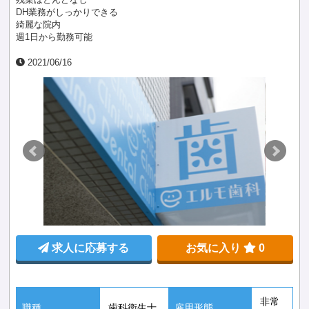
DH業務がしっかりできる
綺麗な院内
週1日から勤務可能
2021/06/16
求人に応募する
お気に入り
0
非常
職種
歯科衛生士
雇用形態