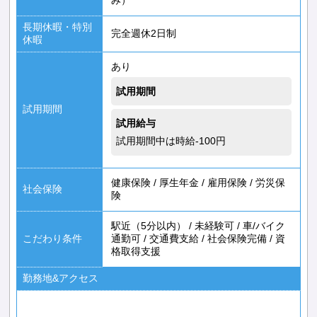
長期休暇・特別
完全週休2日制
休暇
あり
試用期間
試用期間
試用給与
試用期間中は時給-100円
健康保険
/
厚生年金
/
雇用保険
/
労災保
社会保険
険
駅近（5分以内）
/
未経験可
/
車/バイク
こだわり条件
通勤可
/
交通費支給
/
社会保険完備
/
資
格取得支援
勤務地&アクセス