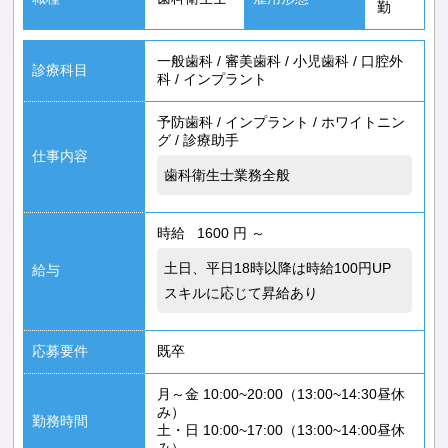
勤
一般歯科
/
審美歯科
/
小児歯科
/
口腔外
診療科目
科
/
インプラント
予防歯科
/
インプラント
/
ホワイトニン
グ
/
診療助手
仕事内容
歯科衛生士業務全般
時給 1600 円 ～
土日、平日18時以降は時給100円UP
給与
スキルに応じて昇給あり
応募要件
既卒
月～金 10:00~20:00（13:00~14:30昼休
み）
勤務時間
土・日 10:00~17:00（13:00~14:00昼休
み）