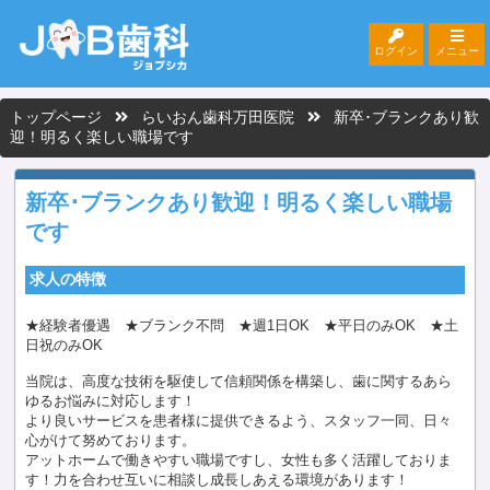
ログイン
メニュー
トップページ
らいおん歯科万田医院
新卒･ブランクあり歓
迎！明るく楽しい職場です
新卒･ブランクあり歓迎！明るく楽しい職場
です
求人の特徴
★経験者優遇 ★ブランク不問 ★週1日OK ★平日のみOK ★土
日祝のみOK
当院は、高度な技術を駆使して信頼関係を構築し、歯に関するあら
ゆるお悩みに対応します！
より良いサービスを患者様に提供できるよう、スタッフ一同、日々
心がけて努めております。
アットホームで働きやすい職場ですし、女性も多く活躍しておりま
す！力を合わせ互いに相談し成長しあえる環境があります！