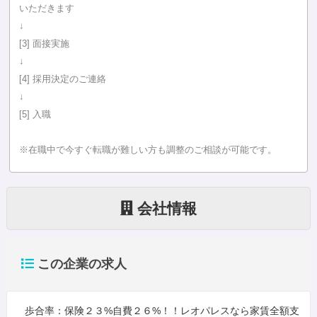
いただきます
↓
[3] 面接実施
↓
[4] 採用決定のご連絡
↓
[5] 入職
※在職中で今すぐ転職が難しい方も調整のご相談が可能です。
会社情報
この企業の求人
歩合率：保険２３%自費２６%！！レオパレスなら家賃全額支