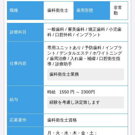
非常
職種
歯科衛生士
雇用形態
勤
一般歯科
/
審美歯科
/
矯正歯科
/
小児歯
診療科目
科
/
口腔外科
/
インプラント
専用ユニットあり
/
予防歯科
/
インプラ
ント
/
デンタルエステ
/
ホワイトニング
/
歯周治療
/
入れ歯・補綴
/
口腔衛生指
仕事内容
導
/
診療助手
歯科衛生士業務
時給 1550 円 ～ 2300円
給与
経験を考慮し決定致します
応募要件
歯科衛生士資格
月・火・水・木・金・土：