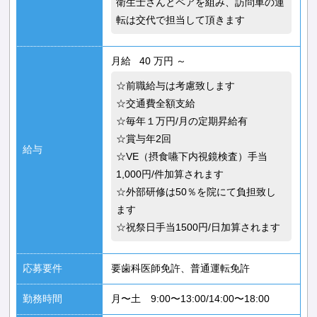
衛生士さんとペアを組み、訪問車の運
転は交代で担当して頂きます
月給 40 万円 ～
☆前職給与は考慮致します
☆交通費全額支給
☆毎年１万円/月の定期昇給有
☆賞与年2回
給与
☆VE（摂食嚥下内視鏡検査）手当
1,000円/件加算されます
☆外部研修は50％を院にて負担致し
ます
☆祝祭日手当1500円/日加算されます
応募要件
要歯科医師免許、普通運転免許
勤務時間
月〜土 9:00〜13:00/14:00〜18:00