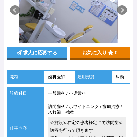
求人に応募する
お気に入り
0
職種
歯科医師
雇用形態
常勤
診療科目
一般歯科
/
小児歯科
訪問歯科
/
ホワイトニング
/
歯周治療
/
入れ歯・補綴
☆施設や在宅の患者様宅にて訪問歯科
仕事内容
診療を行って頂きます