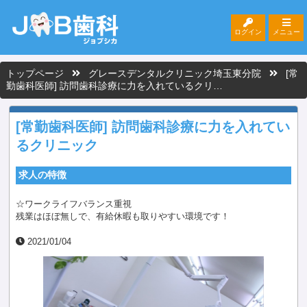
ログイン
メニュー
トップページ
グレースデンタルクリニック埼玉東分院
[常
勤歯科医師] 訪問歯科診療に力を入れているクリ…
[常勤歯科医師] 訪問歯科診療に力を入れてい
るクリニック
求人の特徴
☆ワークライフバランス重視
残業はほぼ無しで、有給休暇も取りやすい環境です！
2021/01/04