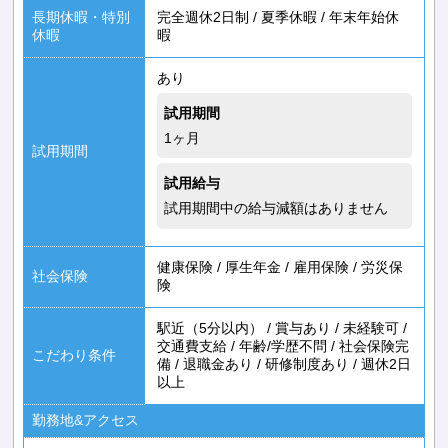
長期休暇・特別
完全週休2日制
/
夏季休暇
/
年末年始休
休暇
暇
あり
試用期間
1ヶ月
試用期間
試用給与
試用期間中の給与減額はありません
健康保険
/
厚生年金
/
雇用保険
/
労災保
社会保険
険
駅近（5分以内）
/
賞与あり
/
未経験可
/
交通費支給
/
年齢/学歴不問
/
社会保険完
こだわり条件
備
/
退職金あり
/
研修制度あり
/
週休2日
以上
勤務地&アクセス