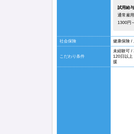
試用給
通常雇
1300円
社会保険
健康保険
/
未経験可
/
こだわり条件
120日以上
援