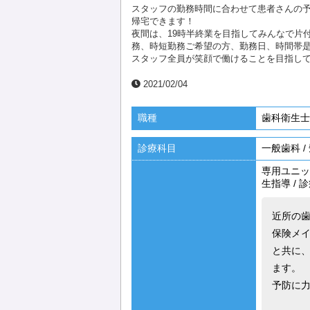
スタッフの勤務時間に合わせて患者さんの
帰宅できます！
夜間は、19時半終業を目指してみんなで片
務、時短勤務ご希望の方、勤務日、時間帯
スタッフ全員が笑顔で働けることを目指し
2021/02/04
職種
歯科衛生士
診療科目
一般歯科
/
専用ユニッ
生指導
/
診
近所の
保険メ
と共に
ます。
予防に