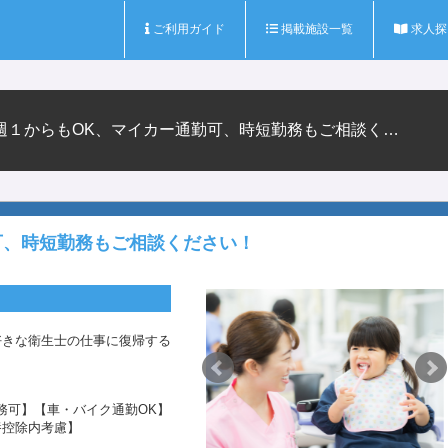
ご利用ガイド
掲載施設一覧
求人探
１からもOK、マイカー通勤可、時短勤務もご相談く…
可、時短勤務もご相談ください！
好きな衛生士の仕事に復帰する
！
務可】【車・バイク通勤OK】
養控除内考慮】