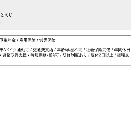
与
用と同じ
～
厚生年金
/
雇用保険
/
労災保険
車/バイク通勤可
/
交通費支給
/
年齢/学歴不問
/
社会保険完備
/
年間休日
/
資格取得支援
/
時短勤務相談可
/
研修制度あり
/
週休2日以上
/
復職支