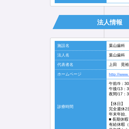
法人情報
施設名
葉山歯科
法人名
葉山歯科
代表者名
上田 晃裕
ホームページ
http://www
午前/9：30
午後/13：3
夜間/17：3
【休日】
診療時間
完全週休2
年末年始、
■ 長期休
有給休暇（