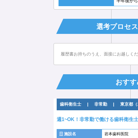
半年後から
選考プロセ
履歴書お持ちのうえ、面接にお越しく
おすす
歯科衛生士
|
非常勤
|
東京都（
週1~OK！非常勤で働ける歯科衛生
施設名
岩本歯科医院