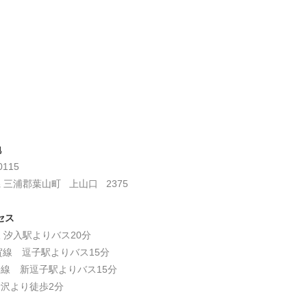
地
0115
 三浦郡葉山町 上山口 2375
セス
 汐入駅よりバス20分
賀線 逗子駅よりバス15分
線 新逗子駅よりバス15分
沢より徒歩2分