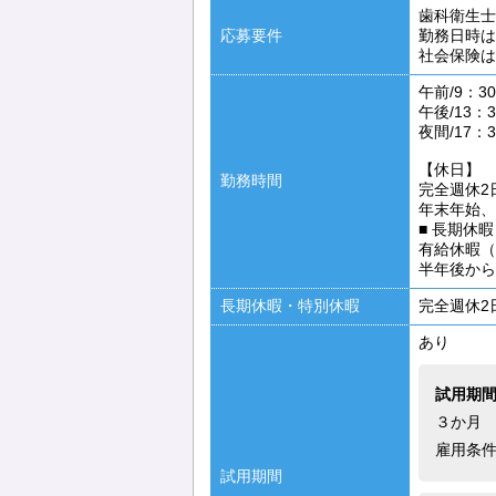
歯科衛生士
応募要件
勤務日時は
社会保険は
午前/9：30
午後/13：3
夜間/17：3
【休日】
勤務時間
完全週休2
年末年始、
■ 長期休
有給休暇（
半年後から
長期休暇・特別休暇
完全週休2
あり
試用期
３か月
雇用条
試用期間