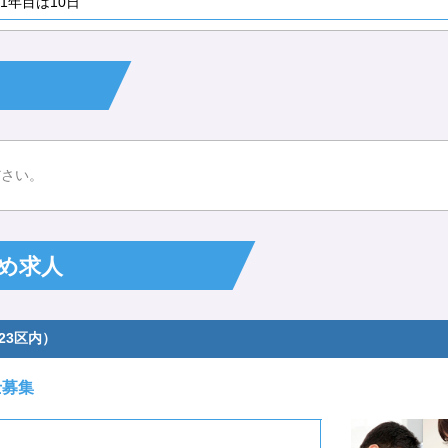
1年目は10日
ス
ださい。
め求人
23区内）
士募集