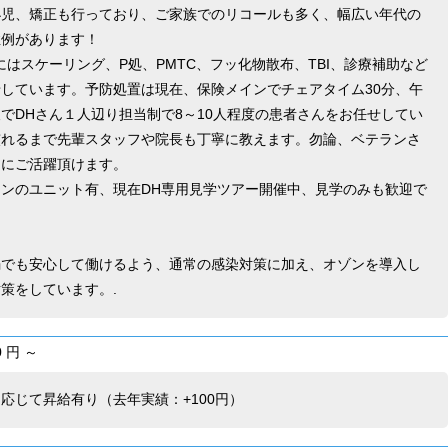
小児、矯正も行っており、ご家族でのリコールも多く、幅広い年代の
症例があります！
にはスケーリング、P処、PMTC、フッ化物散布、TBI、診療補助など
せしています。予防処置は現在、保険メインでチェアタイム30分、午
でDHさん１人辺り担当制で8～10人程度の患者さんをお任せしてい
慣れるまで先輩スタッフや院長も丁寧に教えます。勿論、ベテランさ
ぐにご活躍頂けます。
インのユニット有、現在DH専用見学ツアー開催中、見学のみも歓迎で
禍でも安心して働けるよう、通常の感染対策に加え、オゾンを導入し
策をしています。.
 円 ～
応じて昇給有り（去年実績：+100円）