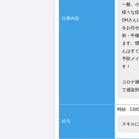
一般、
様々な
仕事内容
DHさん
をお任
前・午後
ます。
んはす
予防メ
す！
コロナ
て感染対
時給 1300
給与
スキルに