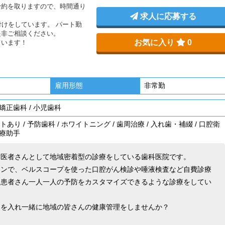
予約を取りますので、時間通り
求人に応募する
付けをしています。 パート勤
是非ご相談ください。
お気に入り
0
ています！
雇用形態
非常勤
矯正歯科
/
小児歯科
トあり
/
予防歯科
/
ホワイトニング
/
歯周治療
/
入れ歯・補綴
/
口腔衛
療助手
歯医者さんとして地域密着型の診療をしている歯科医院です。
インで、ベルスコープを使った口腔がん検診や唾液検査など自費診療
、患者さん一人一人の予防をカスタマイズできるような診療をしてい
力を入れ一緒に地域の皆さんの健康管理をしませんか？