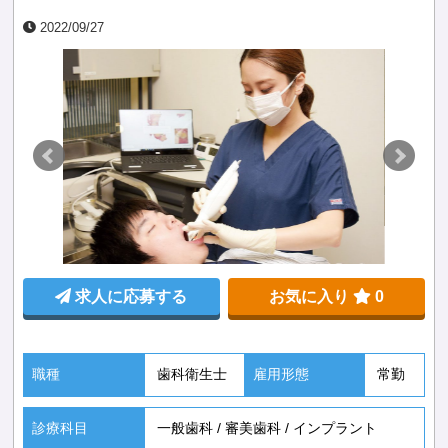
2022/09/27
求人に応募する
お気に入り
0
職種
歯科衛生士
雇用形態
常勤
診療科目
一般歯科
/
審美歯科
/
インプラント