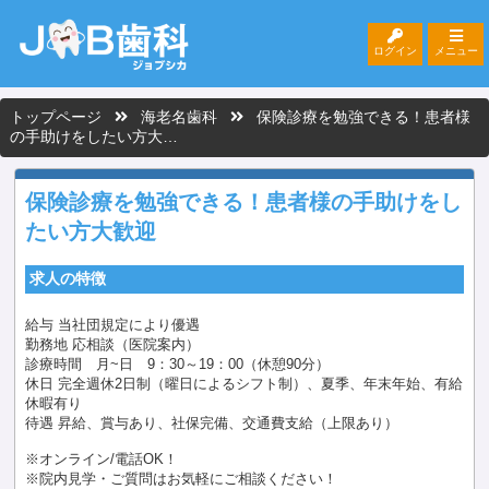
ログイン
メニュー
トップページ
海老名歯科
保険診療を勉強できる！患者様
の手助けをしたい方大…
保険診療を勉強できる！患者様の手助けをし
たい方大歓迎
求人の特徴
給与 当社団規定により優遇
勤務地 応相談（医院案内）
診療時間 月~日 9：30～19：00（休憩90分）
休日 完全週休2日制（曜日によるシフト制）、夏季、年末年始、有給
休暇有り
待遇 昇給、賞与あり、社保完備、交通費支給（上限あり）
※オンライン/電話OK！
※院内見学・ご質問はお気軽にご相談ください！