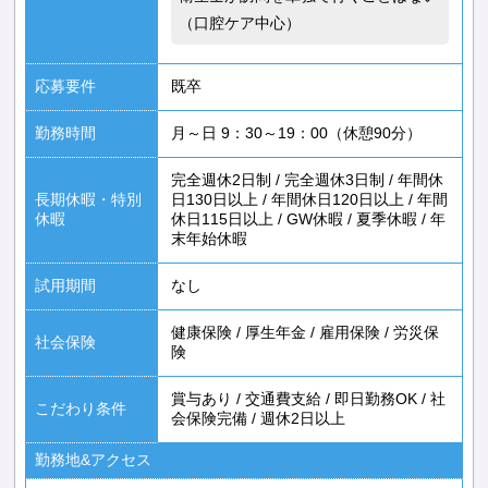
（口腔ケア中心）
応募要件
既卒
勤務時間
月～日 9：30～19：00（休憩90分）
完全週休2日制
/
完全週休3日制
/
年間休
長期休暇・特別
日130日以上
/
年間休日120日以上
/
年間
休暇
休日115日以上
/
GW休暇
/
夏季休暇
/
年
末年始休暇
試用期間
なし
健康保険
/
厚生年金
/
雇用保険
/
労災保
社会保険
険
賞与あり
/
交通費支給
/
即日勤務OK
/
社
こだわり条件
会保険完備
/
週休2日以上
勤務地&アクセス