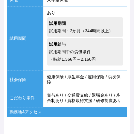
あり
試用期間
試用期間：2か月（344時間以上）
試用期間
試用給与
試用期間中の労働条件
・時給1,366円～2,150円
健康保険
/
厚生年金
/
雇用保険
/
労災保
社会保険
険
賞与あり
/
交通費支給
/
退職金あり
/
歩
こだわり条件
合制あり
/
資格取得支援
/
研修制度あり
勤務地&アクセス