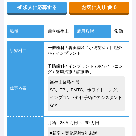
求人に応募する
お気に入り
0
職種
歯科衛生士
雇用形態
常勤
一般歯科
/
審美歯科
/
小児歯科
/
口腔外
診療科目
科
/
インプラント
予防歯科
/
インプラント
/
ホワイトニン
グ
/
歯周治療
/
診療助手
衛生士業務全般
仕事内容
SC、TBI、PMTC、ホワイトニング、
インプラント外科手術のアシスタント
など
月給 25.5 万円 ～ 30 万円
■新卒～実務経験3年未満