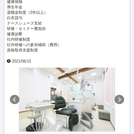
健康保険
厚生年金
退職金制度（5年以上）
白衣貸与
ナースシューズ支給
研修・セミナー費負担
健康診断
社内研修制度
社外研修への参加補助（費用）
資格取得支援制度
2021/06/15